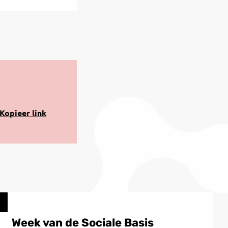
opiëren
Kopieer link
aar
lembord
Week van de Sociale Basis