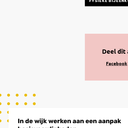
FYSIEKE BIJEEN
Deel dit 
Share
Facebook
on
Facebook
In de wijk werken aan een aanpak