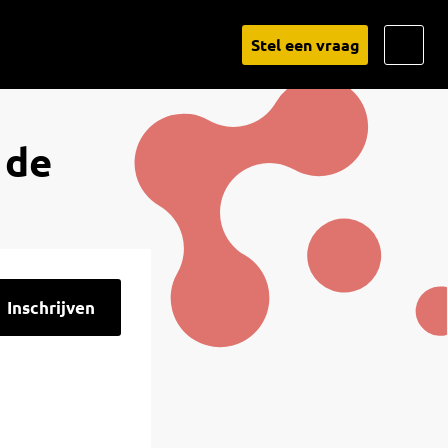
Go
Stel een vraag
to
Linked
 de
Inschrijven