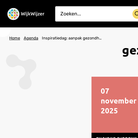
Home
Agenda
Inspiratiedag: aanpak gezondheidsverschillen in de leefomgeving
ge
07
november
2025