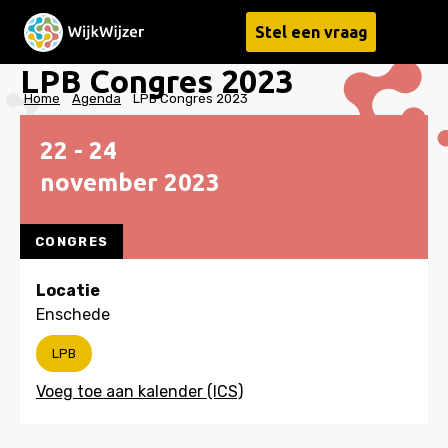
Stel een vraag
Menu
LPB Congres 2023
Home
Agenda
LPB Congres 2023
22 - 24
november
2023
CONGRES
Locatie
Enschede
LPB