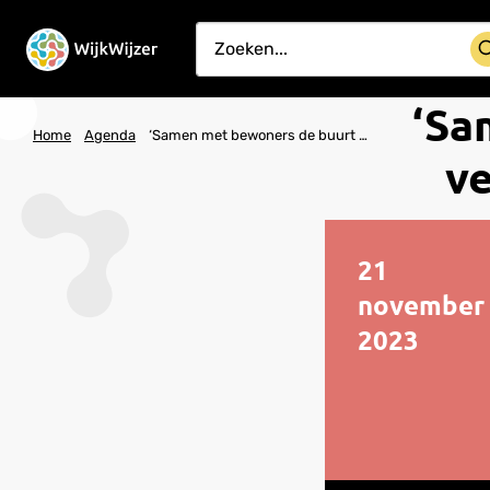
‘Sa
Home
Agenda
‘Samen met bewoners de buurt verbeteren: hoe doe je dat?’
ve
21
november
2023