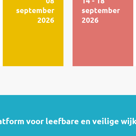
08
14 - 18
september
september
2026
2026
atform voor leefbare en veilige wij