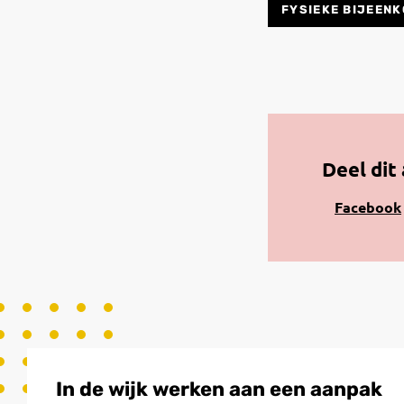
FYSIEKE BIJEEN
Deel dit 
Share
Facebook
on
Facebook
In de wijk werken aan een aanpak