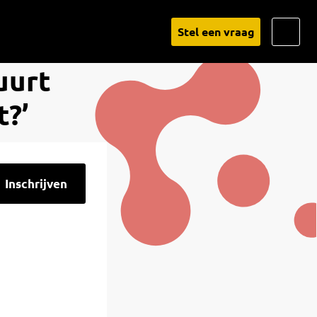
Go
Stel een vraag
to
uurt
Linked
t?’
Inschrijven