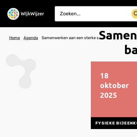
Samenw
Home
Agenda
Samenwerken aan een sterke sociale basis met sport en bewegen
ba
18
oktober
2025
FYSIEKE BIJEEN