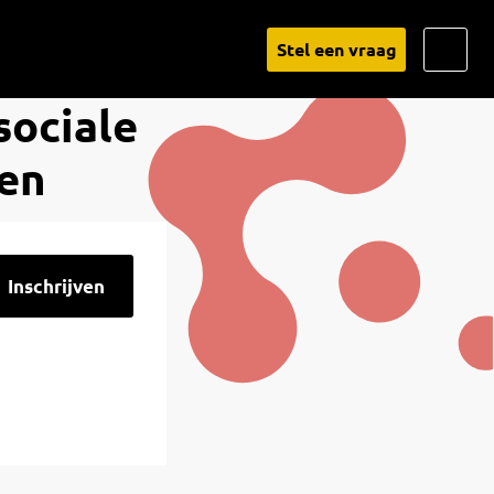
Go
Stel een vraag
to
sociale
Linked
gen
Inschrijven