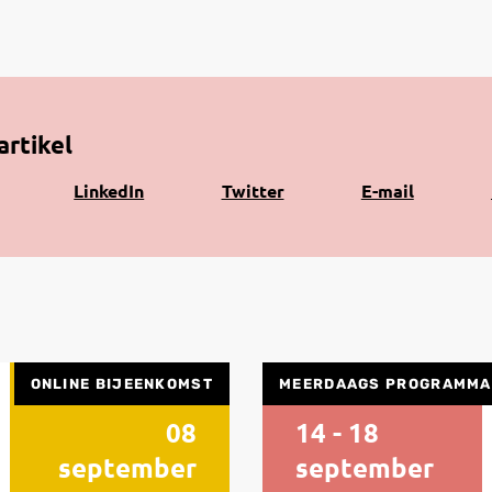
artikel
Share
Share
Share
K
LinkedIn
Twitter
E-mail
on
on
via
n
LinkedIn
Twitter
e-
k
mail
ONLINE BIJEENKOMST
MEERDAAGS PROGRAMMA
08
14 - 18
september
september