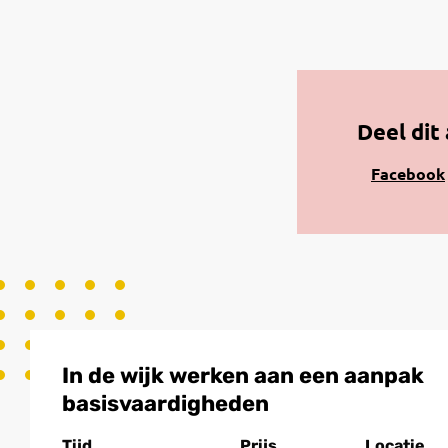
Deel dit 
Share
Facebook
on
Facebook
In de wijk werken aan een aanpak
basisvaardigheden
Tijd
Prijs
Locatie