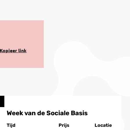
opiëren
Kopieer link
aar
lembord
Week van de Sociale Basis
Tijd
Prijs
Locatie