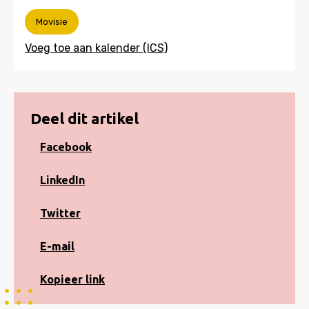
Movisie
Deel dit artikel
Share
Facebook
on
Facebook
Share
LinkedIn
on
LinkedIn
Share
Twitter
on
Twitter
Share
E-mail
via
e-
Kopiëren
Kopieer link
mail
naar