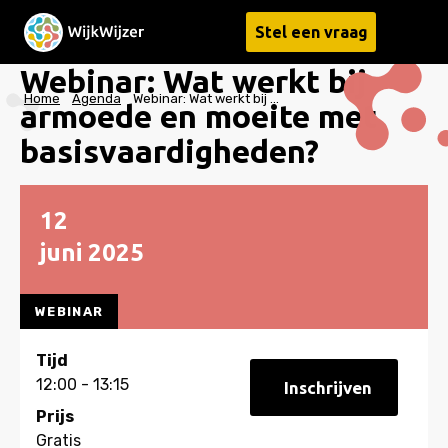
Stel een vraag
Menu
Webinar: Wat werkt bij
Home
Agenda
Webinar: Wat werkt bij armoede en moeite met basisvaardigheden?
armoede en moeite met
basisvaardigheden?
12
juni
2025
WEBINAR
Tijd
12:00 - 13:15
Inschrijven
Prijs
Gratis