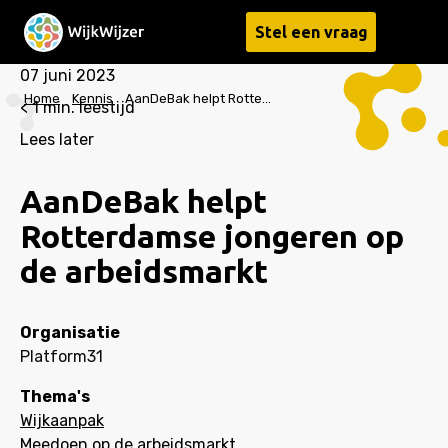
Stel een vraag
Menu
07 juni 2023
Home
Kennis
AanDeBak helpt Rotterdamse jongeren op de arbeidsmarkt
< 1
min. leestijd
Lees later
AanDeBak helpt
Rotterdamse jongeren op
de arbeidsmarkt
Organisatie
Platform31
Thema's
Wijkaanpak
Meedoen op de arbeidsmarkt