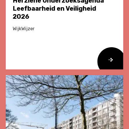
Herziene Onderzoeksagenda
Leefbaarheid en Veiligheid
2026
WijkWijzer
Lees
meer
over
Herziene
Onderzoeksagenda
Leefbaarheid
en
Veiligheid
2026