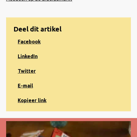
Deel dit artikel
Share
Facebook
on
Facebook
Share
LinkedIn
on
LinkedIn
Share
Twitter
on
Twitter
Share
E-mail
via
e-
Kopiëren
Kopieer link
mail
naar
klembord