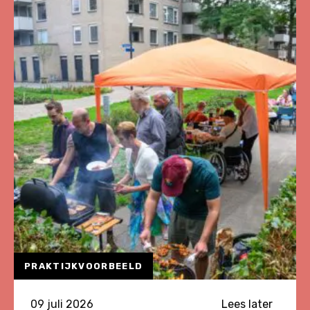
meer
over
Lessen
van
zeven
jaar
Verduurzaming
van
Kwetsbare
Wijken
PRAKTIJKVOORBEELD
09 juli 2026
Lees later