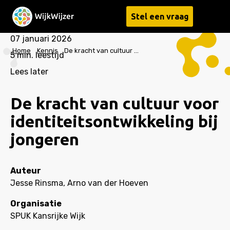
Stel een vraag
Menu
07 januari 2026
Home
Kennis
De kracht van cultuur voor identiteitsontwikkeling bij jongeren
5
min. leestijd
Lees later
De kracht van cultuur voor
identiteitsontwikkeling bij
jongeren
Auteur
Jesse Rinsma, Arno van der Hoeven
Organisatie
SPUK Kansrijke Wijk