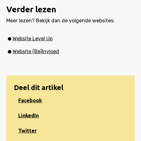
Verder lezen
Meer lezen? Bekijk dan de volgende websites:
Website Level Up
Website (Be)Invloed
Deel dit artikel
Share
Facebook
on
Facebook
Share
LinkedIn
on
LinkedIn
Share
Twitter
on