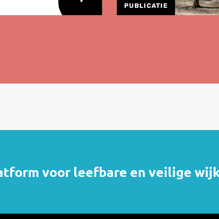
PUBLICATIE
atform voor leefbare en veilige wij