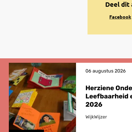
Deel dit 
Share
Facebook
on
Facebook
06 augustus 2026
Herziene Ond
Leefbaarheid e
2026
WijkWijzer