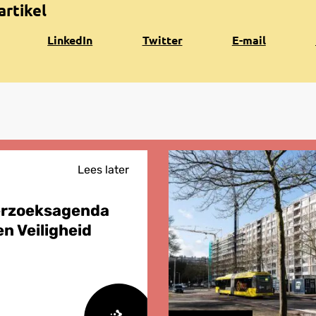
artikel
Share
Share
Share
K
LinkedIn
Twitter
E-mail
on
on
via
n
LinkedIn
Twitter
e-
k
mail
Lees later
erzoeksagenda
n Veiligheid