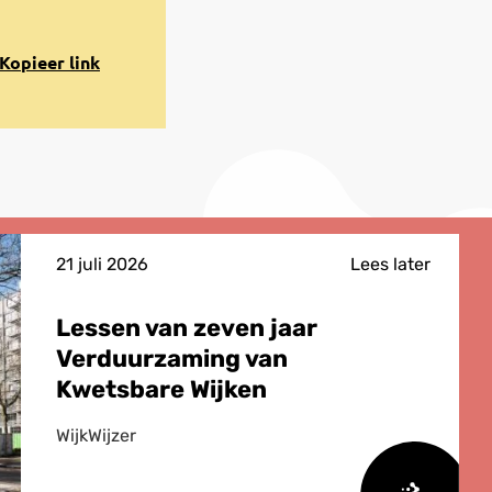
opiëren
Kopieer link
aar
lembord
21 juli 2026
Lees later
Lessen van zeven jaar
Verduurzaming van
Kwetsbare Wijken
WijkWijzer