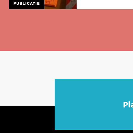
PUBLICATIE
Lees
meer
over
Herziene
Onderzoeksagenda
Leefbaarheid
en
Veiligheid
2026
Pl