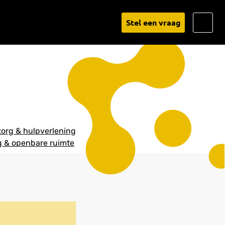
Go
Stel een vraag
to
Linked
org & hulpverlening
 & openbare ruimte