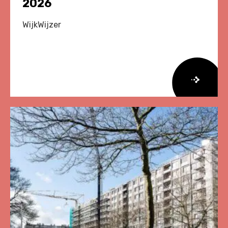
2026
WijkWijzer
Lees
meer
over
Herziene
Onderzoeksagenda
Leefbaarheid
en
Veiligheid
2026