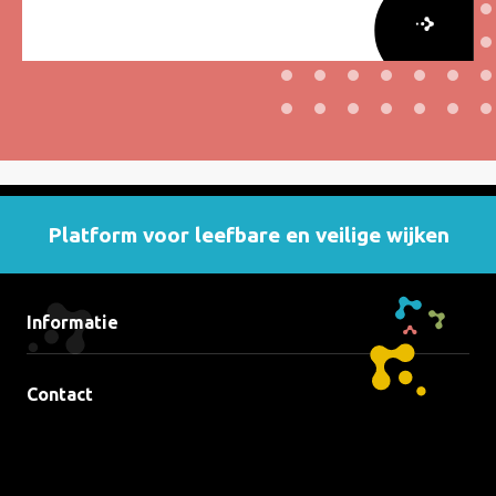
Lees
meer
over
Lessen
van
zeven
jaar
Platform voor leefbare en veilige wijken
Verduurzaming
van
Kwetsbare
Informatie
Wijken
Contact