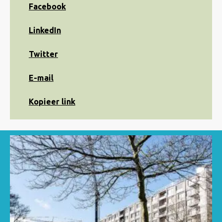
Share
Facebook
on
Facebook
Share
LinkedIn
on
LinkedIn
Share
Twitter
on
Twitter
Share
E-mail
via
e-
Kopiëren
Kopieer link
mail
naar
klembord