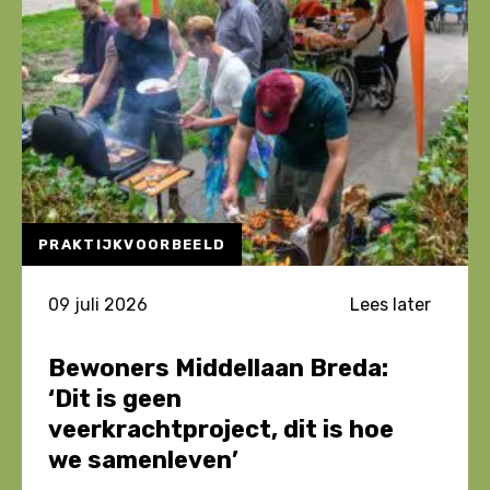
van
Kwetsbare
Wijken
PRAKTIJKVOORBEELD
09 juli 2026
Lees later
Bewoners Middellaan Breda:
‘Dit is geen
veerkrachtproject, dit is hoe
we samenleven’