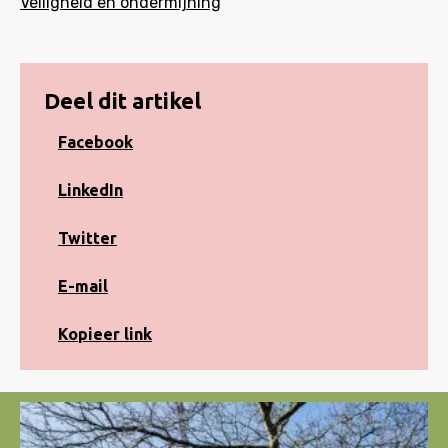
Veiligheid en ondermijning
Deel dit artikel
Share
Facebook
on
Facebook
Share
LinkedIn
on
LinkedIn
Share
Twitter
on
Twitter
Share
E-mail
via
e-
Kopiëren
Kopieer link
mail
naar
klembord