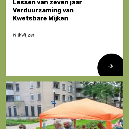
Lessen van zeven jaar
Verduurzaming van
Kwetsbare Wijken
WijkWijzer
Lees
meer
over
Lessen
van
zeven
jaar
Verduurzaming