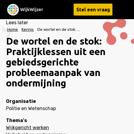
Stel een vraag
Menu
Lees later
Home
Kennis
De wortel en de stok: Praktijklessen uit een gebiedsgerichte probleemaanpak van ondermijning
De wortel en de stok:
Praktijklessen uit een
gebiedsgerichte
probleemaanpak van
ondermijning
Organisatie
Politie en Wetenschap
Thema's
Wijkgericht werken