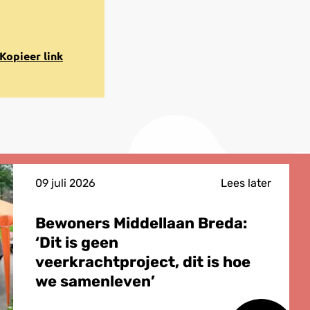
opiëren
Kopieer link
aar
lembord
09 juli 2026
Lees later
Bewoners Middellaan Breda:
‘Dit is geen
veerkrachtproject, dit is hoe
we samenleven’