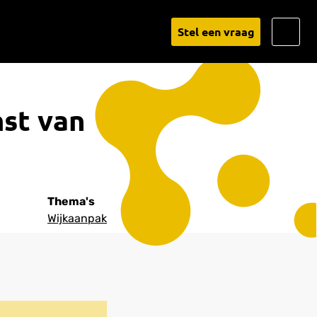
Go
Stel een vraag
to
Linked
mst van
Thema's
Wijkaanpak