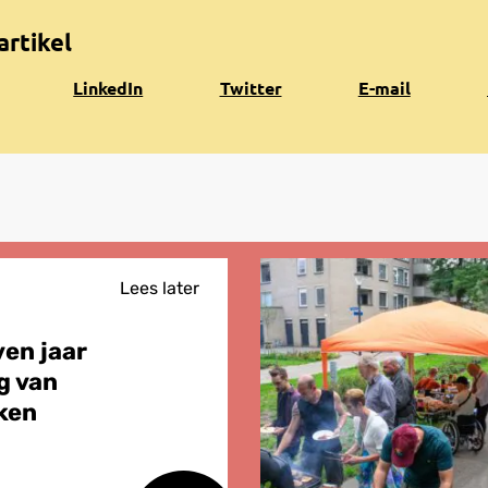
artikel
Share
Share
Share
K
LinkedIn
Twitter
E-mail
on
on
via
n
LinkedIn
Twitter
e-
k
mail
Lees later
ven jaar
g van
ken