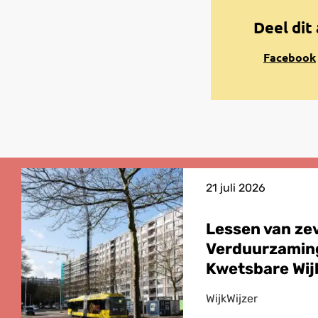
Deel dit 
Share
Facebook
on
Facebook
21 juli 2026
Lessen van ze
Verduurzamin
Kwetsbare Wij
WijkWijzer