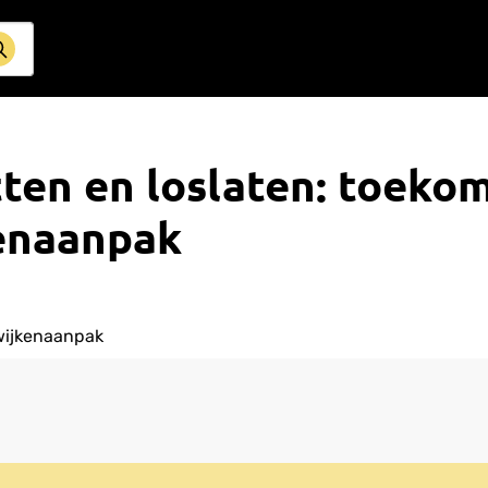
ten en loslaten: toeko
enaanpak
wijkenaanpak