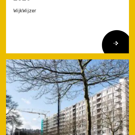
WijkWijzer
Lees
meer
over
Herziene
Onderzoeksagenda
Leefbaarheid
en
Veiligheid
2026