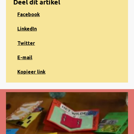
Deel dit artikel
Share
Facebook
on
Facebook
Share
LinkedIn
on
LinkedIn
Share
Twitter
on
Twitter
Share
E-mail
via
e-
Kopiëren
Kopieer link
mail
naar
klembord