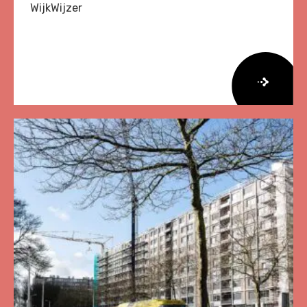
WijkWijzer
Lees
meer
over
Herziene
Onderzoeksagenda
Leefbaarheid
en
Veiligheid
2026