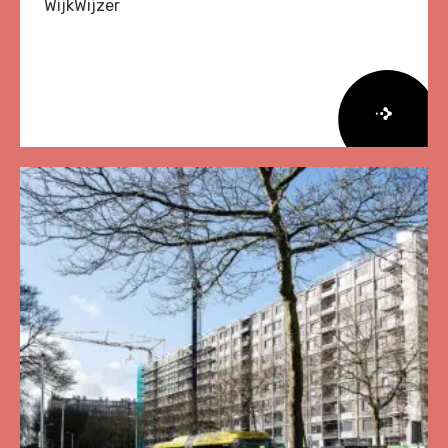
WijkWijzer
Lees
meer
over
Herziene
Onderzoeksagenda
Leefbaarheid
en
Veiligheid
2026