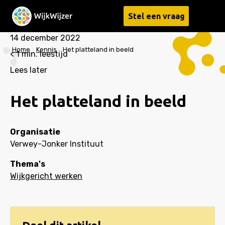
Stel een vraag
Menu
14 december 2022
Home
Kennis
Het platteland in beeld
< 1
min. leestijd
Lees later
Het platteland in beeld
Organisatie
Verwey-Jonker Instituut
Thema's
Wijkgericht werken