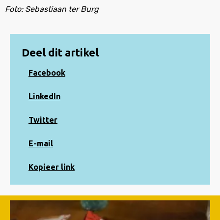
Foto: Sebastiaan ter Burg
Deel dit artikel
Share
Facebook
on
Facebook
Share
LinkedIn
on
LinkedIn
Share
Twitter
on
Twitter
Share
E-mail
via
e-
Kopiëren
Kopieer link
mail
naar
klembord