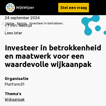
Stel een vraag
Menu
24 september 2024
Home
Kennis
Investeer in betrokkenheid en maatwerk voor een waardevolle wijkaanpak
< 1
min. leestijd
Lees later
Investeer in betrokkenheid
en maatwerk voor een
waardevolle wijkaanpak
Organisatie
Platform31
Thema's
Wijkaanpak