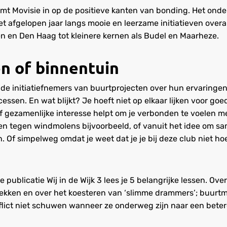
mt Movisie in op de positieve kanten van bonding. Het on
t afgelopen jaar langs mooie en leerzame initiatieven overal
n en Den Haag tot kleinere kernen als Budel en Maarheze.
n of binnentuin
de initiatiefnemers van buurtprojecten over hun ervaringen
essen. En wat blijkt? Je hoeft niet op elkaar lijken voor go
f gezamenlijke interesse helpt om je verbonden te voelen m
en tegen windmolens bijvoorbeeld, of vanuit het idee om s
. Of simpelweg omdat je weet dat je je bij deze club niet h
 publicatie Wij in de Wijk 3 lees je 5 belangrijke lessen. Ove
lekken en over het koesteren van ‘slimme drammers’; buurtm
flict niet schuwen wanneer ze onderweg zijn naar een beter