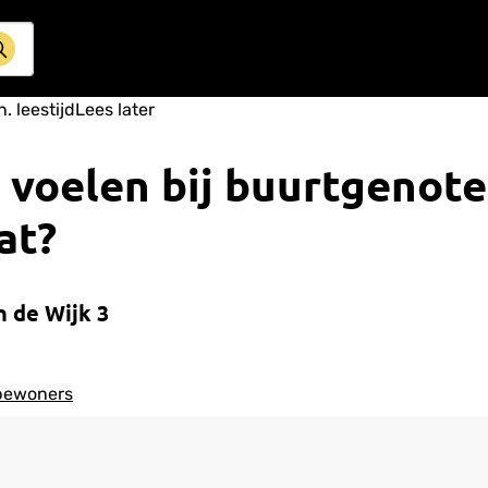
. leestijd
Lees later
s voelen bij buurtgenote
at?
n de Wijk 3
bewoners