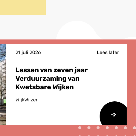
aar
lembord
21 juli 2026
Lees later
Lessen van zeven jaar
Verduurzaming van
Kwetsbare Wijken
WijkWijzer
Lees
meer