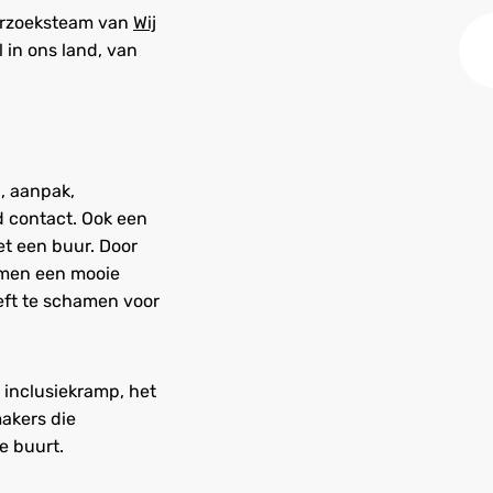
derzoeksteam van
Wij
 in ons land, van
, aanpak,
ed contact. Ook een
et een buur. Door
amen een mooie
oeft te schamen voor
r inclusiekramp, het
akers die
e buurt.