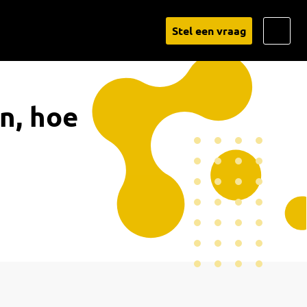
Go
Stel een vraag
to
Linked
n, hoe