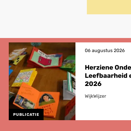
on
Facebook
06 augustus 2026
Herziene Ond
Leefbaarheid e
2026
WijkWijzer
PUBLICATIE
Lees
meer