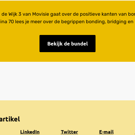
n de Wijk 3 van Movisie gaat over de positieve kanten van b
ina 70 lees je meer over de begrippen bonding, bridging en 
Bekijk de bundel
artikel
Share
Share
Share
K
LinkedIn
Twitter
E-mail