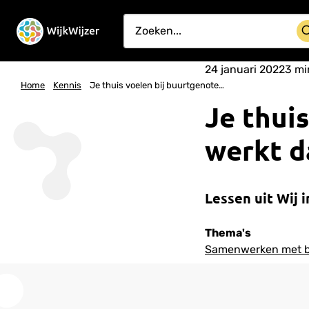
24 januari 2022
3
min
Home
Kennis
Je thuis voelen bij buurtgenoten, hoe werkt dat?
Je thui
werkt d
Lessen uit Wij i
Thema's
Samenwerken met 