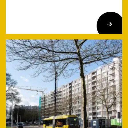
Lees
meer
over
Herziene
Onderzoeksagenda
Leefbaarheid
en
Veiligheid
2026