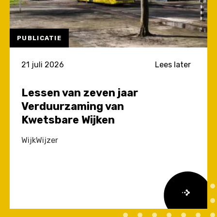
PUBLICATIE
21 juli 2026
Lees later
Lessen van zeven jaar
Verduurzaming van
Kwetsbare Wijken
WijkWijzer
Lees