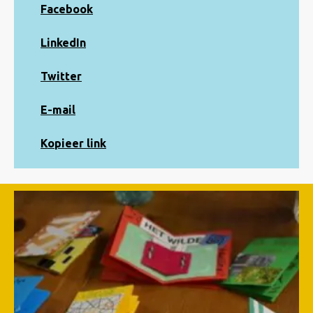
Share
Facebook
on
Facebook
Share
LinkedIn
on
LinkedIn
Share
Twitter
on
Twitter
Share
E-mail
via
e-
Kopiëren
Kopieer link
mail
naar
klembord