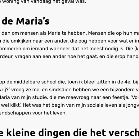
de woning van vandaag het geval was.
 de Maria’s
et dan om mensen als Maria te hebben. Mensen die op hun 
n die omkijken naar een ander, die oog hebben voor wat er 
ommeren om iemand wanneer dat het meest nodig is. Die (k
ordeur, vragen aan een ander hoe het gaat, en die erop han
p de middelbare school die, toen ik bleef zitten in de 4e, bij
 vrij?’ vroeg ze me, en sindsdien hebben we een bijzondere 
ria van mijn studie, die me meevroeg naar een feestje. ‘Volg
el klikt.’ Het was het begin van mijn sociale leven als jong
endschappen voor het leven.
de kleine dingen die het versc