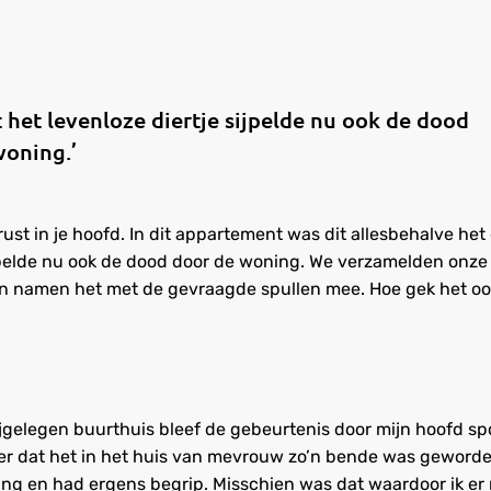
het levenloze diertje sijpelde nu ook de dood
woning.’
 rust in je hoofd. In dit appartement was dit allesbehalve het
ijpelde nu ook de dood door de woning. We verzamelden onz
en namen het met de gevraagde spullen mee. Hoe gek het oo
jgelegen buurthuis bleef de gebeurtenis door mijn hoofd sp
ver dat het in het huis van mevrouw zo’n bende was geworden
ng en had ergens begrip. Misschien was dat waardoor ik er