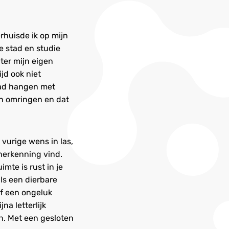
rhuisde ik op mijn
e stad en studie
hter mijn eigen
ijd ook niet
had hangen met
on omringen en dat
 vurige wens in las,
 herkenning vind.
mte is rust in je
als een dierbare
 of een ongeluk
na letterlijk
jn. Met een gesloten