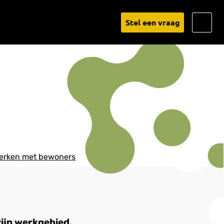
Go
Stel een vraag
to
Linked
rken met bewoners
ijn werkgebied.