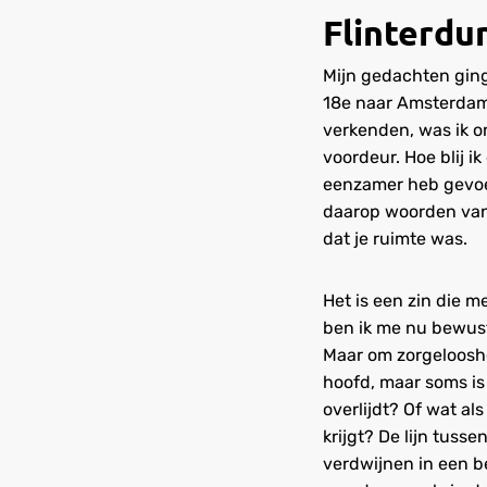
Flinterdu
Mijn gedachten ging
18e naar Amsterdam.
verkenden, was ik on
voordeur. Hoe blij ik
eenzamer heb gevoel
daarop woorden van 
dat je ruimte was.
Het is een zin die m
ben ik me nu bewust
Maar om zorgelooshei
hoofd, maar soms is 
overlijdt? Of wat als
krijgt? De lijn tuss
verdwijnen in een be