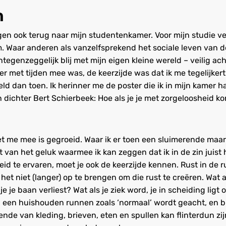
n
en ook terug naar mijn studentenkamer. Voor mijn studie ve
 Waar anderen als vanzelfsprekend het sociale leven van d
tegenzeggelijk blij met mijn eigen kleine wereld – veilig ac
 er met tijden mee was, de keerzijde was dat ik me tegelijkert
d dan toen. Ik herinner me de poster die ik in mijn kamer 
dichter Bert Schierbeek: Hoe als je je met zorgeloosheid k
et me mee is gegroeid. Waar ik er toen een sluimerende maar
 van het geluk waarmee ik kan zeggen dat ik in de zin juist
d te ervaren, moet je ook de keerzijde kennen. Rust in de rui
het niet (langer) op te brengen om die rust te creëren. Wat 
 je je baan verliest? Wat als je ziek word, je in scheiding ligt
en een huishouden runnen zoals ‘normaal’ wordt geacht, en bij
nde van kleding, brieven, eten en spullen kan flinterdun zi