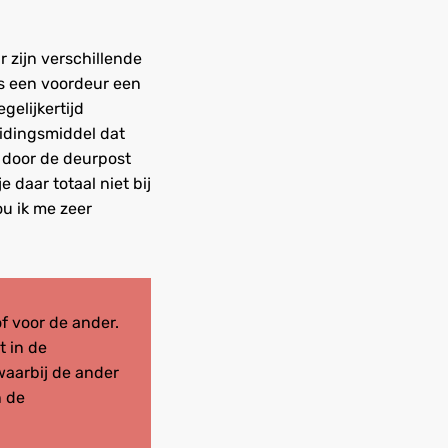
 zijn verschillende
is een voordeur een
gelijkertijd
eidingsmiddel dat
 door de deurpost
 daar totaal niet bij
ou ik me zeer
f voor de ander.
t in de
waarbij de ander
n de