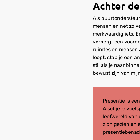
Achter de
Als buurtondersteun
mensen en net zo ve
merkwaardig iets. Ee
verbergt een voorde
ruimtes en mensen a
loopt, stap je een a
stil als je naar bi
bewust zijn van mijn
Presentie is ee
Alsof je je voel
leefwereld van 
zich gezien en 
presentiebenade