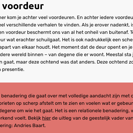
 voordeur
er kom je achter veel voordeuren. En achter iedere voordeur
el verschillende verhalen te vinden. Als je erover nadenkt, 
n voordeur beschermt ons van al het onheil van buitenaf. Te
ur wat erachter schuilgaat. Het is ook nadrukkelijk een sch
part van elkaar houdt. Het moment dat de deur opent en je
ndere wereld binnen – van degene die er woont. Meestal sta je
nnen gaat, maar deze ochtend was dat anders. Deze ochtend z
 presentie.
n benadering die gaat over met volledige aandacht zijn met o
sprieten op scherp afstelt om te zien en voelen wat er gebeur
degene om wie het gaat. Het is een relationele benadering, 
erkend voelt. Bekijk
hier
de uitleg van de geestelijk vader va
ring: Andries Baart.