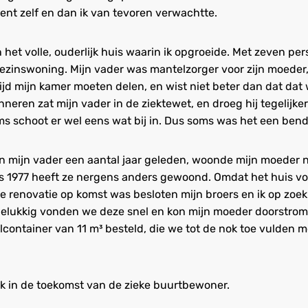
nt zelf en dan ik van tevoren verwachtte.
 het volle, ouderlijk huis waarin ik opgroeide. Met zeven 
ezinswoning. Mijn vader was mantelzorger voor zijn moeder, 
ijd mijn kamer moeten delen, en wist niet beter dan dat dat
nneren zat mijn vader in de ziektewet, en droeg hij tegelijkert
ms schoot er wel eens wat bij in. Dus soms was het een bende
an mijn vader een aantal jaar geleden, woonde mijn moeder n
ds 1977 heeft ze nergens anders gewoond. Omdat het huis vo
te renovatie op komst was besloten mijn broers en ik op zoe
Gelukkig vonden we deze snel en kon mijn moeder doorstro
alcontainer van 11 m³ besteld, die we tot de nok toe vulden 
lik in de toekomst van de zieke buurtbewoner.