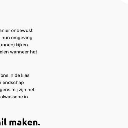
manier onbewust
in hun omgeving
unnen) kijken
delen wanneer het
 ons in de klas
vriendschap
ens mij zijn het
volwassene in
hil maken.