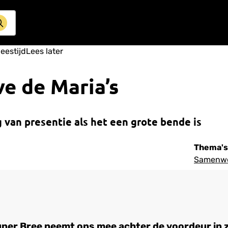
leestijd
Lees later
ve de Maria’s
 van presentie als het een grote bende is
Thema's
Samenwe
er Bree neemt ons mee achter de voordeur in z