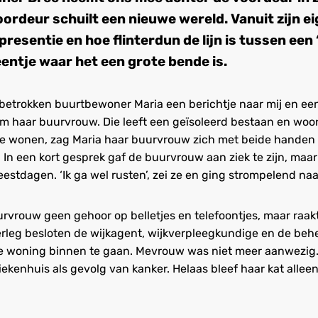
ordeur schuilt een nieuwe wereld. Vanuit zijn e
 presentie en hoe flinterdun de lijn is tussen een
entje waar het een grote bende is.
t betrokken buurtbewoner Maria een berichtje naar mij en een
m haar buurvrouw. Die leeft een geïsoleerd bestaan en woon
r ze wonen, zag Maria haar buurvrouw zich met beide hande
j. In een kort gesprek gaf de buurvrouw aan ziek te zijn, maar
estdagen. ‘Ik ga wel rusten’, zei ze en ging strompelend na
uurvrouw geen gehoor op belletjes en telefoontjes, maar raa
verleg besloten de wijkagent, wijkverpleegkundige en de beh
e woning binnen te gaan. Mevrouw was niet meer aanwezig
kenhuis als gevolg van kanker. Helaas bleef haar kat alleen 