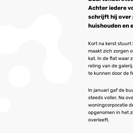
Achter iedere vo
schrijft hij over
huishouden en e
Kort na kerst stuur
maakt zich zorgen o
kat. In de flat waa
reling van de galeri
te kunnen door de fe
In januari gaf de b
steeds voller. Na o
woningcorporatie d
opgenomen in het zie
overleeft.