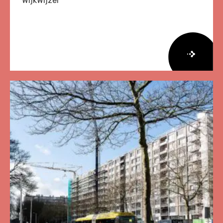
WijkWijzer
Lees
meer
over
Herziene
Onderzoeksagenda
Leefbaarheid
en
Veiligheid
2026