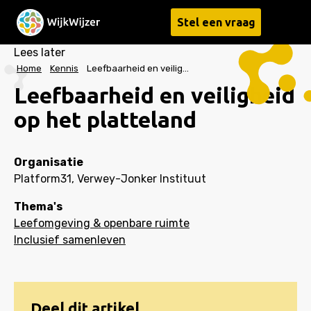
Stel een vraag
Menu
Lees later
Home
Kennis
Leefbaarheid en veiligheid op het platteland
Leefbaarheid en veiligheid
op het platteland
Organisatie
Platform31, Verwey-Jonker Instituut
Thema's
Leefomgeving & openbare ruimte
Inclusief samenleven
Deel dit artikel