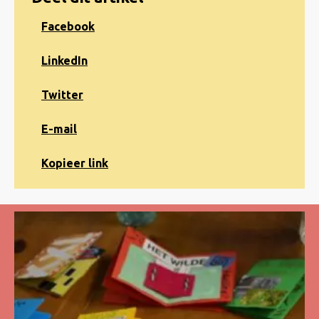
Share
Facebook
on
Facebook
Share
LinkedIn
on
LinkedIn
Share
Twitter
on
Twitter
Share
E-mail
via
e-
Kopiëren
Kopieer link
mail
naar
klembord