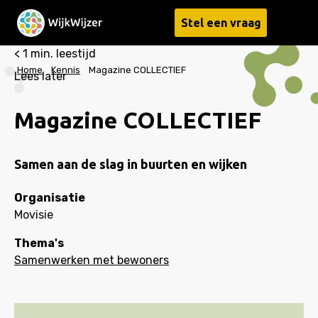
Stel een vraag
Menu
< 1
min. leestijd
Home
Kennis
Magazine COLLECTIEF
Lees later
Magazine COLLECTIEF
Samen aan de slag in buurten en wijken
Organisatie
Movisie
Thema's
Samenwerken met bewoners