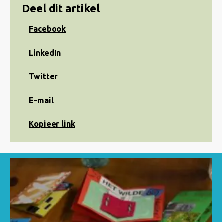
Deel dit artikel
Share
Facebook
on
Facebook
Share
LinkedIn
on
LinkedIn
Share
Twitter
on
Twitter
Share
E-mail
via
e-
Kopiëren
Kopieer link
mail
naar
klembord