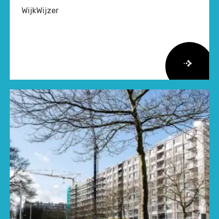
WijkWijzer
Lees
meer
over
Herziene
Onderzoeksagenda
Leefbaarheid
en
Veiligheid
2026