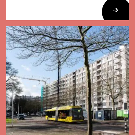
Lees
meer
over
Herziene
Onderzoeksagenda
Leefbaarheid
en
Veiligheid
2026