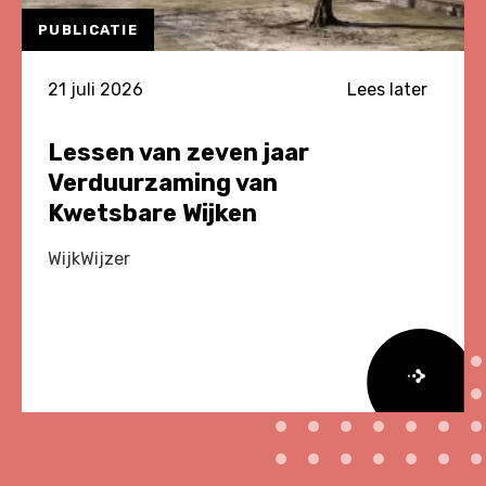
PUBLICATIE
21 juli 2026
Lees later
Lessen van zeven jaar
Verduurzaming van
Kwetsbare Wijken
WijkWijzer
Lees
meer
over