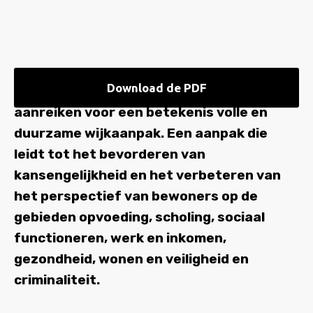
Download de PDF
Wij willen met dit manifest drie pijlers
aanreiken voor een betekenis volle en
duurzame wijkaanpak. Een aanpak die
leidt tot het bevorderen van
kansengelijkheid en het verbeteren van
het pers­pectief van bewoners op de
gebieden opvoeding, scholing, sociaal
functioneren, werk en inkomen,
gezondheid, wonen en veiligheid en
criminaliteit.