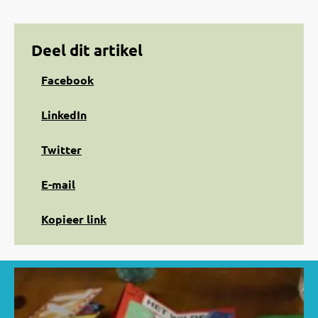
Deel dit artikel
Share
Facebook
on
Facebook
Share
LinkedIn
on
LinkedIn
Share
Twitter
on
Twitter
Share
E-mail
via
e-
Kopiëren
Kopieer link
mail
naar
klembord