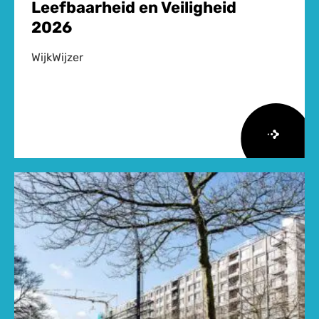
Leefbaarheid en Veiligheid
2026
WijkWijzer
Lees
meer
over
Herziene
Onderzoeksagenda
Leefbaarheid
en
Veiligheid
2026