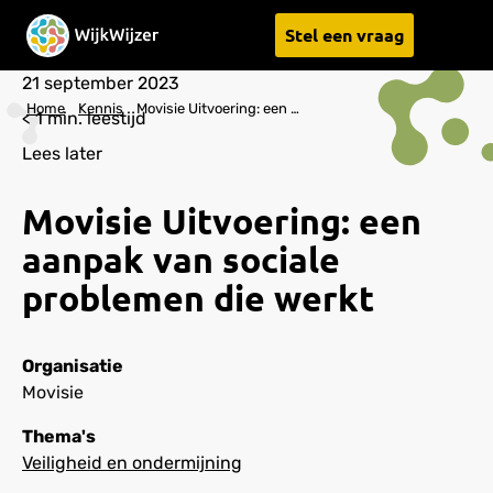
Stel een vraag
Menu
21 september 2023
Home
Kennis
Movisie Uitvoering: een aanpak van sociale problemen die werkt
< 1
min. leestijd
Lees later
Movisie Uitvoering: een
aanpak van sociale
problemen die werkt
Organisatie
Movisie
Thema's
Veiligheid en ondermijning