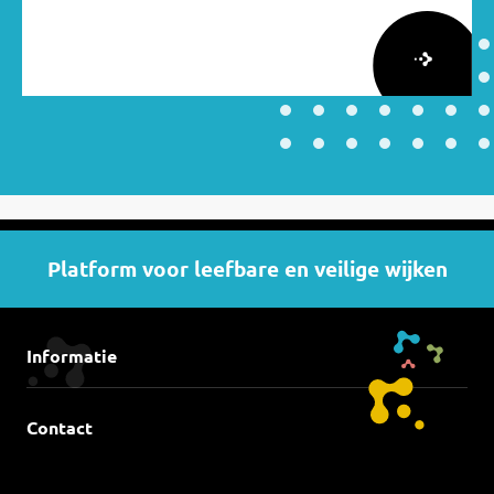
Lees
meer
over
Lessen
van
zeven
Platform voor leefbare en veilige wijken
jaar
Verduurzaming
van
Kwetsbare
Informatie
Wijken
Contact