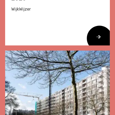
WijkWijzer
Lees
meer
over
Herziene
Onderzoeksagenda
Leefbaarheid
en
Veiligheid
2026