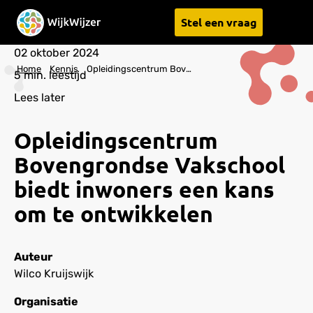
Stel een vraag
Menu
02 oktober 2024
Home
Kennis
Opleidingscentrum Bovengrondse Vakschool biedt inwoners een kans om te ontwikkelen
5
min. leestijd
Lees later
Opleidingscentrum
Bovengrondse Vakschool
biedt inwoners een kans
om te ontwikkelen
Auteur
Wilco Kruijswijk
Organisatie