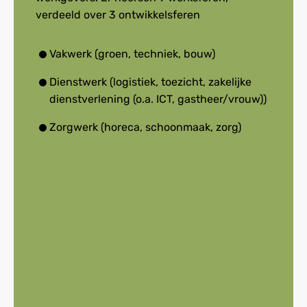
verdeeld over 3 ontwikkelsferen
Vakwerk (groen, techniek, bouw)
Dienstwerk (logistiek, toezicht, zakelijke
dienstverlening (o.a. ICT, gastheer/vrouw))
Zorgwerk (horeca, schoonmaak, zorg)