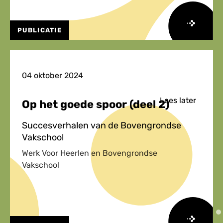
PUBLICATIE
Lees
meer
over
04 oktober 2024
Op
het
Lees later
Op het goede spoor (deel 2)
goede
spoor
Succesverhalen van de Bovengrondse
(deel
Vakschool
1)
Werk Voor Heerlen en Bovengrondse
Vakschool