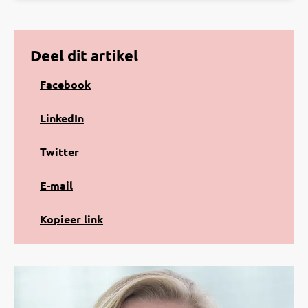
Deel dit artikel
Share
Facebook
on
Facebook
Share
LinkedIn
on
LinkedIn
Share
Twitter
on
Twitter
Share
E-mail
via
e-
Kopiëren
Kopieer link
mail
naar
klembord