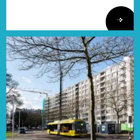
Lees
meer
over
Herziene
Onderzoeksagenda
Leefbaarheid
en
Veiligheid
2026