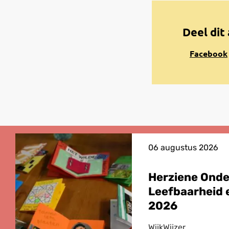
Deel dit 
Share
Facebook
on
Facebook
06 augustus 2026
Herziene Ond
Leefbaarheid e
2026
WijkWijzer