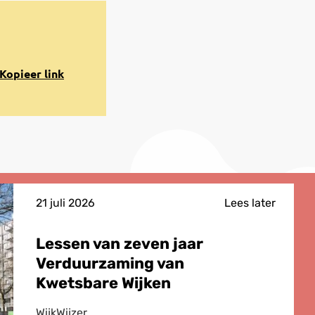
opiëren
Kopieer link
aar
lembord
21 juli 2026
Lees later
Lessen van zeven jaar
Verduurzaming van
Kwetsbare Wijken
WijkWijzer