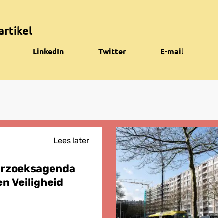
artikel
Share
Share
Share
K
LinkedIn
Twitter
E-mail
on
on
via
n
LinkedIn
Twitter
e-
k
mail
Lees later
erzoeksagenda
n Veiligheid