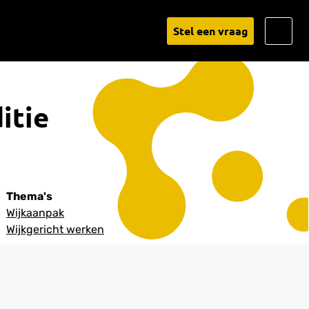
Go
Stel een vraag
to
Linked
itie
Thema's
Wijkaanpak
Wijkgericht werken