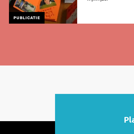
PUBLICATIE
Lees
meer
over
Herziene
Onderzoeksagenda
Leefbaarheid
en
Veiligheid
2026
Pl