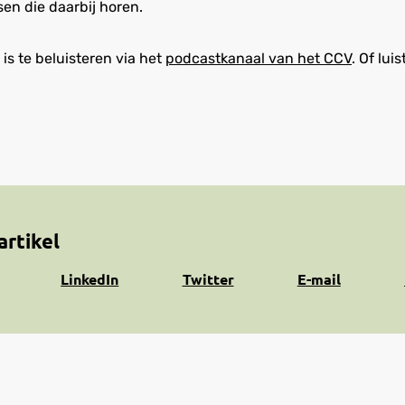
en die daarbij horen.
 is te beluisteren via het
podcastkanaal van het CCV
. Of lui
artikel
Share
Share
Share
K
LinkedIn
Twitter
E-mail
on
on
via
n
LinkedIn
Twitter
e-
k
mail