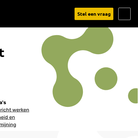
Go
Stel een vraag
to
Linked
t
a's
ericht werken
heid en
mijning