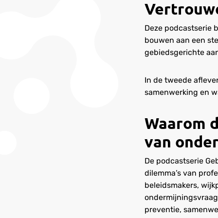
Vertrouw
Deze podcastserie b
bouwen aan een stev
gebiedsgerichte aan
In de tweede afleve
samenwerking en wa
Waarom de
van onder
De podcastserie Geb
dilemma’s van profes
beleidsmakers, wijk
ondermijningsvraags
preventie, samenwer