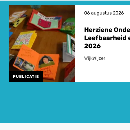
06 augustus 2026
Herziene Ond
Leefbaarheid e
2026
WijkWijzer
PUBLICATIE
Lees
meer
over
Herziene
Onderzoeksagenda
Leefbaarheid
en