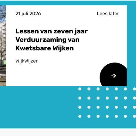
21 juli 2026
Lees later
Lessen van zeven jaar
Verduurzaming van
Kwetsbare Wijken
WijkWijzer
Lees
meer
over
Lessen
van
zeven
jaar