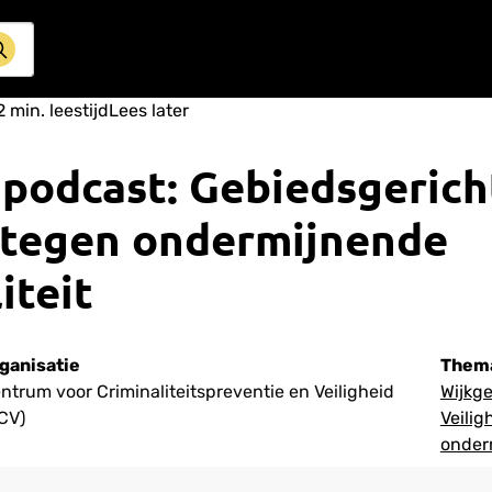
2
min. leestijd
Lees later
podcast: Gebiedsgerich
tegen ondermijnende
iteit
ganisatie
Them
ntrum voor Criminaliteitspreventie en Veiligheid
Wijkg
CV)
Veilig
onder