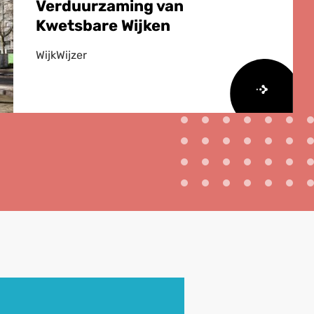
Verduurzaming van
Kwetsbare Wijken
WijkWijzer
Lees
meer
over
Lessen
van
zeven
jaar
Verduurzaming
van
Kwetsbare
Wijken