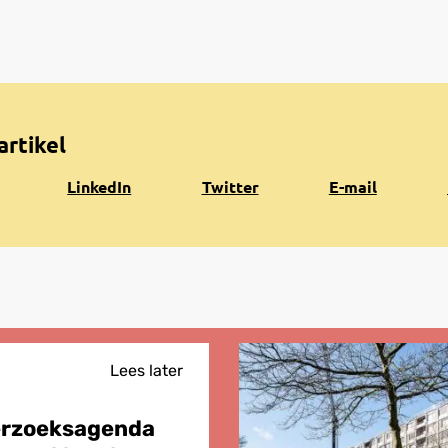
artikel
Share
Share
Share
K
LinkedIn
Twitter
E-mail
on
on
via
n
LinkedIn
Twitter
e-
k
mail
Lees later
erzoeksagenda