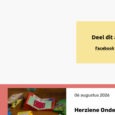
Deel dit 
Share
Facebook
on
Facebook
06 augustus 2026
Herziene Ond