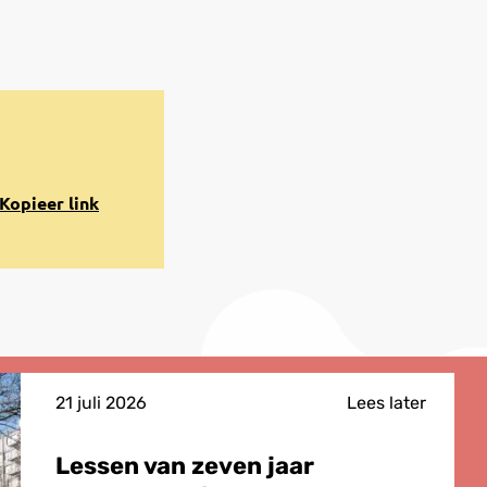
opiëren
Kopieer link
aar
lembord
21 juli 2026
Lees later
Lessen van zeven jaar