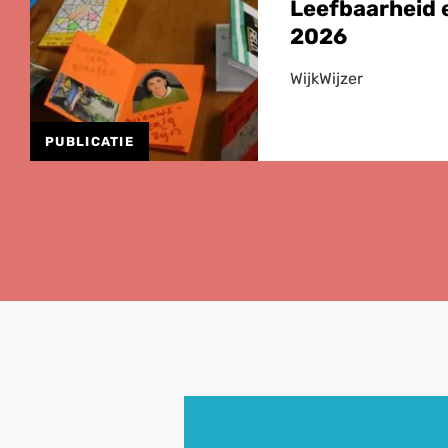
Leefbaarheid e
2026
WijkWijzer
PUBLICATIE
Lees
meer
over
Herziene
Onderzoeksagenda
Leefbaarheid
en
Veiligheid
2026