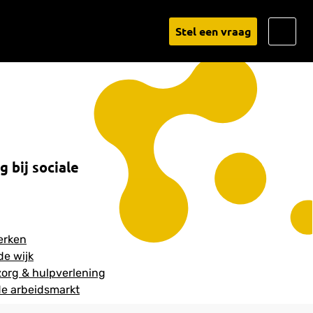
Go
Stel een vraag
to
Linked
 bij sociale
erken
de wijk
org & hulpverlening
e arbeidsmarkt