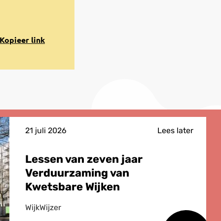
opiëren
Kopieer link
aar
lembord
21 juli 2026
Lees later
Lessen van zeven jaar
Verduurzaming van
Kwetsbare Wijken
WijkWijzer