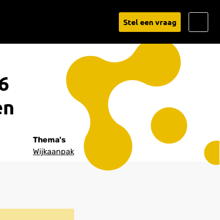
Go
Stel een vraag
to
Linked
6
en
Thema's
Wijkaanpak