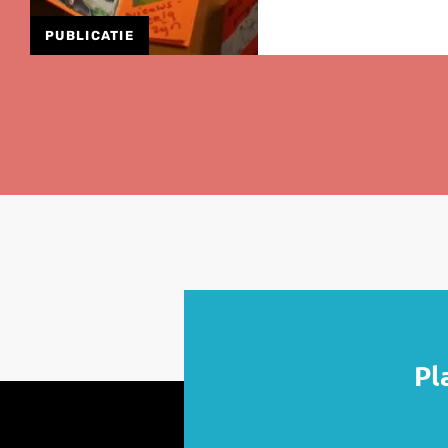
PUBLICATIE
Lees
meer
over
Herziene
Onderzoeksagenda
Leefbaarheid
en
Veiligheid
2026
Pl