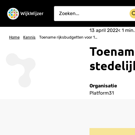
13 april 2022
< 1
min.
Home
Kennis
Toename rijksbudgetten voor 16 stedelijke vernieuwingsgebieden
Toename
stedeli
Organisatie
Platform31