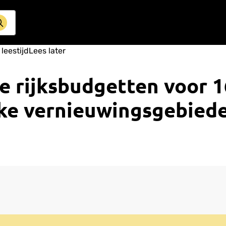
 leestijd
Lees later
 rijksbudgetten voor 1
jke vernieuwingsgebied