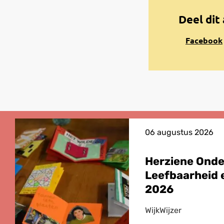
Deel dit 
Share
Facebook
on
Facebook
06 augustus 2026
Herziene Ond
Leefbaarheid e
2026
WijkWijzer