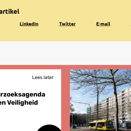
artikel
Share
Share
Share
K
LinkedIn
Twitter
E-mail
on
on
via
n
LinkedIn
Twitter
e-
k
mail
Lees later
erzoeksagenda
n Veiligheid