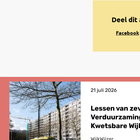
Deel dit 
Share
Facebook
on
Facebook
21 juli 2026
Lessen van ze
Verduurzamin
Kwetsbare Wij
WijkWijzer