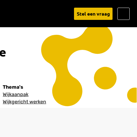
Go
Stel een vraag
to
Linked
e
Thema's
Wijkaanpak
Wijkgericht werken