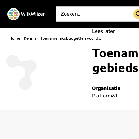
Lees later
Home
Kennis
Toename rijksbudgetten voor de gebiedsgerichte aanpak
Toename
gebieds
Organisatie
Platform31