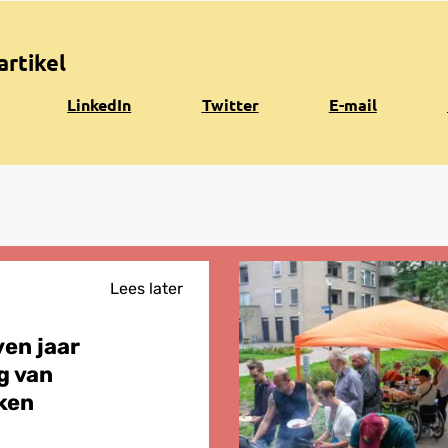
artikel
Share
Share
Share
K
LinkedIn
Twitter
E-mail
on
on
via
n
LinkedIn
Twitter
e-
k
mail
Lees later
ven jaar
g van
ken