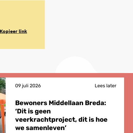
opiëren
Kopieer link
aar
lembord
09 juli 2026
Lees later
Bewoners Middellaan Breda:
‘Dit is geen
veerkrachtproject, dit is hoe
we samenleven’