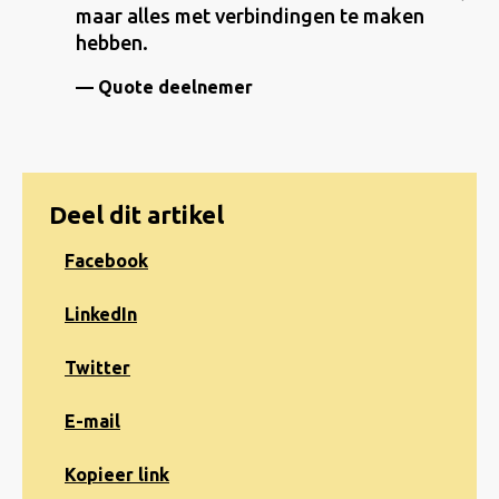
maar alles met verbindingen te maken
hebben.
Quote deelnemer
Deel dit artikel
Share
Facebook
on
Facebook
Share
LinkedIn
on
LinkedIn
Share
Twitter
on
Twitter
Share
E-mail
via
e-
Kopiëren
Kopieer link