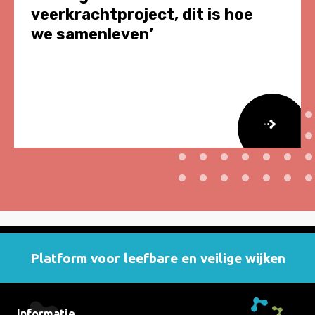
veerkrachtproject, dit is hoe
we samenleven’
Lees
meer
over
Bewoners
Middellaan
Breda:
‘Dit
Platform voor leefbare en veilige wijken
is
geen
veerkrachtproject,
Informatie