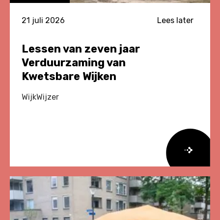
21 juli 2026
Lees later
Lessen van zeven jaar
Verduurzaming van
Kwetsbare Wijken
WijkWijzer
Lees
meer
over
Lessen
van