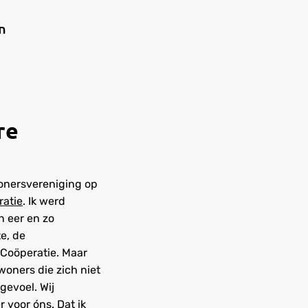
n
re
wonersvereniging op
atie
. Ik werd
n eer en zo
e, de
 Coöperatie. Maar
oners die zich niet
gevoel. Wij
r voor óns. Dat ik