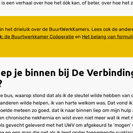
 is een verhaal over hoe het óók kan, of beter, over hoe het
e in het drieluik over de BuurtWerkKamers. Lees ook de ander
ijk: de Buurtwerkkamer Coöperatie
en
Het belang van formul
ep je binnen bij De Verbindin
?
n de bus, waarop stond dat als ik de sleutel wilde hebben van
nderen wilde helpen, ik van harte welkom was. Dat vond ik
elde meteen zo goed, dat ik naar binnen liep om mijn hulp a
een chronische nekhernia en wist even niet meer wat ik met 
els gevecht geleverd met het UWV om afgekeurd te ‘mogen’
me en een man die net als ik leed onder toenemende rugkla