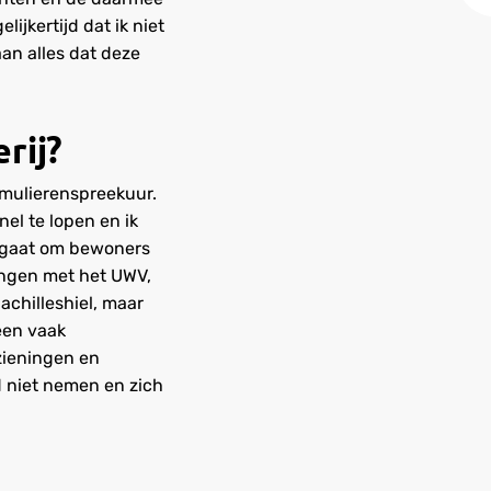
jkertijd dat ik niet
an alles dat deze
rij?
ormulierenspreekuur.
el te lopen en ik
t gaat om bewoners
ingen met het UWV,
chilleshiel, maar
 een vaak
rzieningen en
d niet nemen en zich