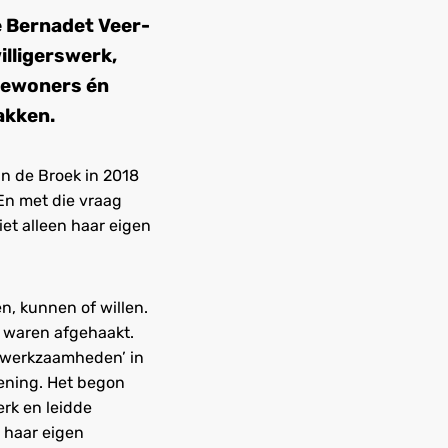
 Bernadet Veer-
illigerswerk,
 bewoners én
akken.
an de Broek in 2018
En met die vraag
iet alleen haar eigen
n, kunnen of willen.
l waren afgehaakt.
elwerkzaamheden’ in
lening. Het begon
rk en leidde
 haar eigen