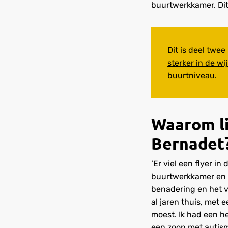
buurtwerkkamer. Dit
Dit is deel twe
sterker in de w
buurtniveau
.
Waarom li
Bernadet
‘Er viel een flyer i
buurtwerkkamer en a
benadering en het vo
al jaren thuis, met 
moest. Ik had een h
een zoon met autis