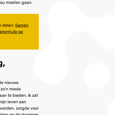
 zou moeten gaan.
e delen:
Samen
ierenhulp op
g,
 de nieuwe
 zo’n mooie
an te bieden. Ik zat
mijn leven aan
 worden, zorgde voor
chten en de daarmee