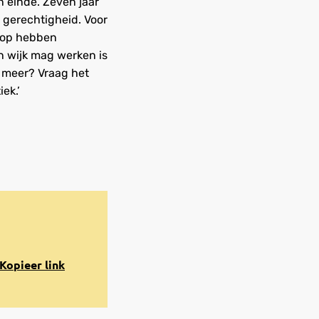
en einde. Zeven jaar
 gerechtigheid. Voor
hoop hebben
n wijk mag werken is
s meer? Vraag het
ek.’
opiëren
Kopieer link
aar
lembord