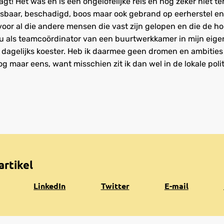
aagt! Het was en is een ongelofelijke reis en nog zeker niet t
sbaar, beschadigd, boos maar ook gebrand op eerherstel en
 voor al die andere mensen die vast zijn gelopen en die de 
u als teamcoördinator van een buurtwerkkamer in mijn eige
k dagelijks koester. Heb ik daarmee geen dromen en ambitie
g maar eens, want misschien zit ik dan wel in de lokale politi
artikel
Share
Share
Share
K
LinkedIn
Twitter
E-mail
on
on
via
n
LinkedIn
Twitter
e-
k
mail