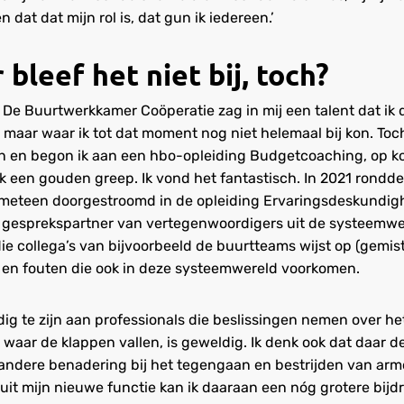
 dat dat mijn rol is, dat gun ik iedereen.’
bleef het niet bij, toch?
! De Buurtwerkkamer Coöperatie zag in mij een talent dat ik
, maar waar ik tot dat moment nog niet helemaal bij kon. To
n en begon ik aan een hbo-opleiding Budgetcoaching, op k
k een gouden greep. Ik vond het fantastisch. In 2021 rondde
 meteen doorgestroomd in de opleiding Ervaringsdeskundighe
g gesprekspartner van vertegenwoordigers uit de systeemwe
ie collega’s van bijvoorbeeld de buurtteams wijst op (gemist
 en fouten die ook in deze systeemwereld voorkomen.
dig te zijn aan professionals die beslissingen nemen over h
 waar de klappen vallen, is geweldig. Ik denk ook dat daar de 
andere benadering bij het tegengaan en bestrijden van arm
uit mijn nieuwe functie kan ik daaraan een nóg grotere bijdr