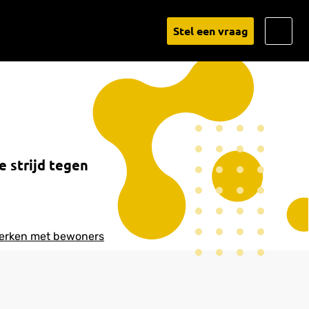
Go
Stel een vraag
to
Linked
 strijd tegen
rken met bewoners