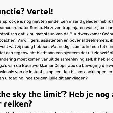
nctie? Vertel!
rsprookje is nog niet ten einde. Een maand geleden heb ik h
mcoördinator Sunita. Na zeven tropenjaren was zij toe aan
Fantastisch dat ik nu met steun van de Buurtwerkkamer Coöp
oachen. Vrijwilligers, assistenten en bovenal deelnemers: ik
k weet wat zij nodig hebben. Wat nodig is om te komen tot e
dat een tegenwicht biedt aan een systeem dat uit zichzelf ni
andering moet komen vanuit de samenleving zelf. Ik heb er o
ega’s van de Buurtwerkkamer Coöperatie de beweging die w
essionals van de instanties op een dag bij ons aankloppen 
en uitdaging, hoe zouden jullie dit aanvliegen?
‘the sky the limit’? Heb je nog
r reiken?