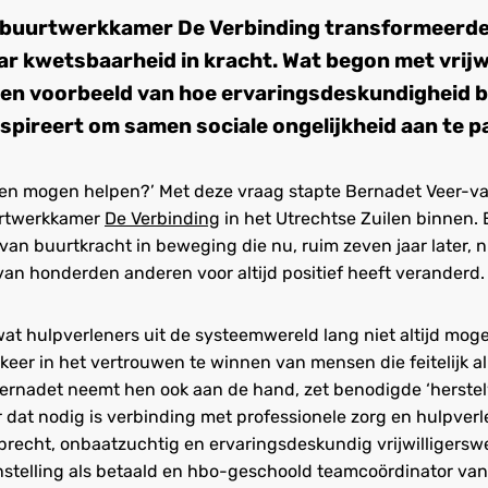
e buurtwerkkamer De Verbinding transformeerde
ar kwetsbaarheid in kracht. Wat begon met vrijw
 een voorbeeld van hoe ervaringsdeskundigheid
nspireert om samen sociale ongelijkheid aan te p
chien mogen helpen?’ Met deze vraag stapte Bernadet Veer-v
urtwerkkamer
De Verbinding
in het Utrechtse Zuilen binnen. 
 van buurtkracht in beweging die nu, ruim zeven jaar later, n
van honderden anderen voor altijd positief heeft veranderd.
at hulpverleners uit de systeemwereld lang niet altijd moge
 keer in het vertrouwen te winnen van mensen die feitelijk a
 Bernadet neemt hen ook aan de hand, zet benodigde ‘herst
dat nodig is verbinding met professionele zorg en hulpver
precht, onbaatzuchtig en ervaringsdeskundig vrijwilligerswe
nstelling als betaald en hbo-geschoold teamcoördinator van