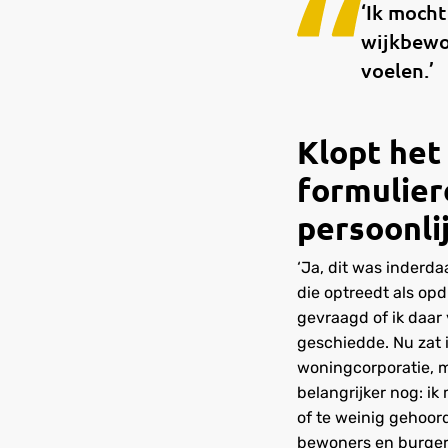
‘Ik moch
wijkbewon
voelen.’
Klopt het
formulier
persoonli
‘Ja, dit was inderd
die optreedt als o
gevraagd of ik daar 
geschiedde. Nu zat 
woningcorporatie, m
belangrijker nog: i
of te weinig gehoord
bewoners en burgers z