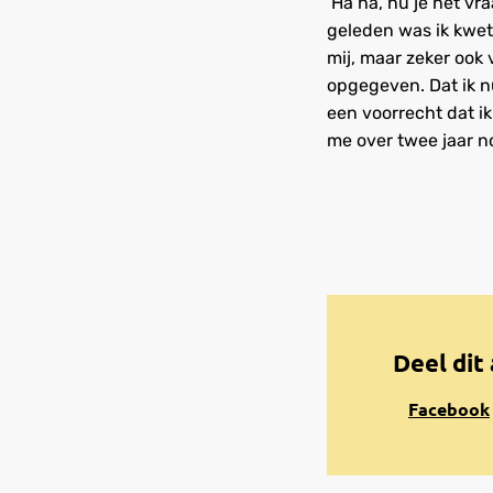
‘Ha ha, nu je het vr
geleden was ik kwet
mij, maar zeker ook
opgegeven. Dat ik n
een voorrecht dat i
me over twee jaar no
Deel dit 
Share
Facebook
on
Facebook