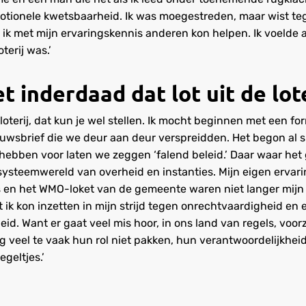
ionele kwetsbaarheid. Ik was moegestreden, maar wist tegeli
 ik met mijn ervaringskennis anderen kon helpen. Ik voelde a
oterij was.’
t inderdaad dat lot uit de lote
de loterij, dat kun je wel stellen. Ik mocht beginnen met een f
wsbrief die we deur aan deur verspreidden. Het begon al sn
 hebben voor laten we zeggen ‘falend beleid.’ Daar waar he
 systeemwereld van overheid en instanties. Mijn eigen ervar
 en het WMO-loket van de gemeente waren niet langer mijn a
t ik kon inzetten in mijn strijd tegen onrechtvaardigheid en
eid. Want er gaat veel mis hoor, in ons land van regels, voo
og veel te vaak hun rol niet pakken, hun verantwoordelijkhei
egeltjes.’