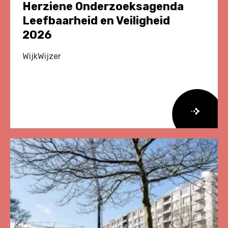
Herziene Onderzoeksagenda
Leefbaarheid en Veiligheid
2026
WijkWijzer
Lees
meer
over
Herziene
Onderzoeksagenda
Leefbaarheid
en
Veiligheid