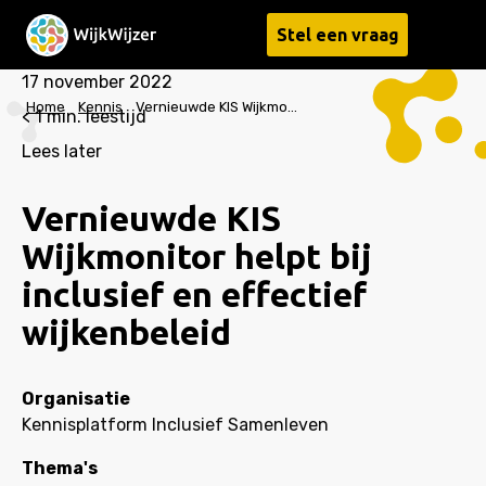
Stel een vraag
Menu
17 november 2022
Home
Kennis
Vernieuwde KIS Wijkmonitor helpt bij inclusief en effectief wijkenbeleid
< 1
min. leestijd
Lees later
Vernieuwde KIS
Wijkmonitor helpt bij
inclusief en effectief
wijkenbeleid
Organisatie
Kennisplatform Inclusief Samenleven
Thema's