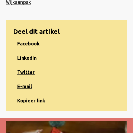
Wijkaanpak
Deel dit artikel
Share
Facebook
on
Facebook
Share
LinkedIn
on
LinkedIn
Share
Twitter
on
Twitter
Share
E-mail
via
e-
Kopiëren
Kopieer link
mail
naar
klembord