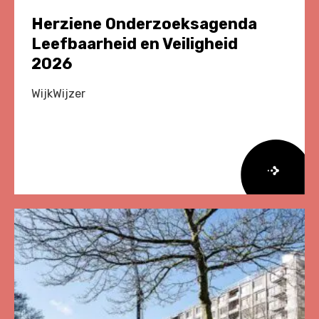
Herziene Onderzoeksagenda
Leefbaarheid en Veiligheid
2026
WijkWijzer
Lees
meer
over
Herziene
Onderzoeksagenda
Leefbaarheid
en