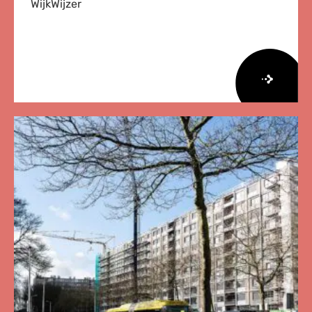
WijkWijzer
Lees
meer
over
Herziene
Onderzoeksagenda
Leefbaarheid
en
Veiligheid
2026