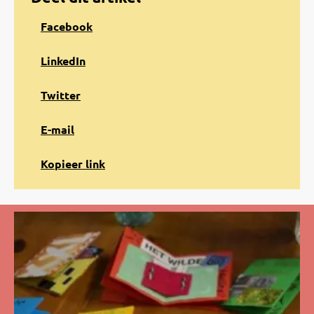
Share
Facebook
on
Facebook
Share
LinkedIn
on
LinkedIn
Share
Twitter
on
Twitter
Share
E-mail
via
e-
Kopiëren
Kopieer link
mail
naar
klembord