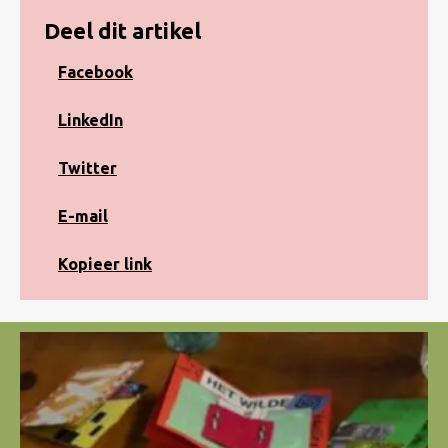
Deel dit artikel
Share
Facebook
on
Facebook
Share
LinkedIn
on
LinkedIn
Share
Twitter
on
Twitter
Share
E-mail
via
e-
Kopiëren
Kopieer link
mail
naar
klembord