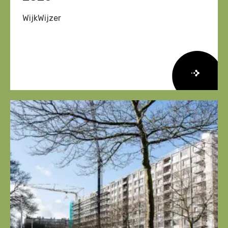
WijkWijzer
Lees
meer
over
Herziene
Onderzoeksagenda
Leefbaarheid
en
Veiligheid
2026