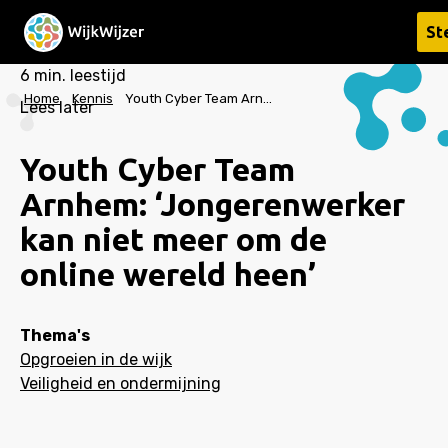
St
6
min. leestijd
Home
Kennis
Youth Cyber Team Arnhem: ‘Jongerenwerker kan niet meer om de online wereld heen’
Lees later
Youth Cyber Team
Arnhem: ‘Jongerenwerker
kan niet meer om de
online wereld heen’
Thema's
Opgroeien in de wijk
Veiligheid en ondermijning