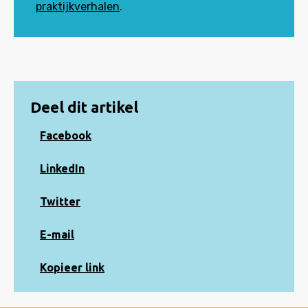
praktijkverhalen
.
Deel dit artikel
Share
Facebook
on
Facebook
Share
LinkedIn
on
LinkedIn
Share
Twitter
on
Twitter
Share
E-mail
via
e-
Kopiëren
Kopieer link
mail
naar
klembord