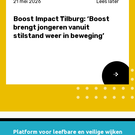
21 mei 2026
Lees later
Boost Impact Tilburg: ‘Boost
brengt jongeren vanuit
stilstand weer in beweging’
Lees
meer
over
Boost
Impact
Tilburg:
‘Boost
Platform voor leefbare en veilige wijken