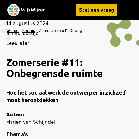
Stel een vraag
Menu
14 augustus 2024
Home
Kennis
Zomerserie #11: Onbegrensde ruimte
3
min. leestijd
Lees later
Zomerserie #11:
Onbegrensde ruimte
Hoe het sociaal werk de ontwerper in zichzelf
moet herontdekken
Auteur
Marien van Schijndel
Thema's