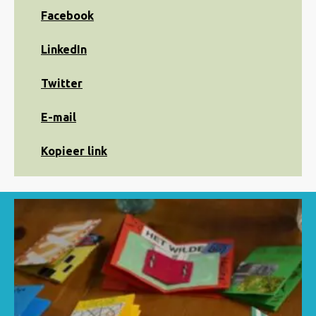
Share
Facebook
on
Facebook
Share
LinkedIn
on
LinkedIn
Share
Twitter
on
Twitter
Share
E-mail
via
e-
Kopiëren
Kopieer link
mail
naar
klembord