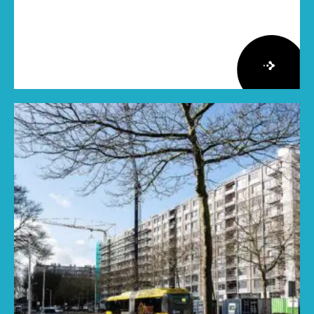
Lees
meer
over
Herziene
Onderzoeksagenda
Leefbaarheid
en
Veiligheid
2026