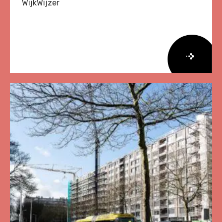
WijkWijzer
Lees
meer
over
Herziene
Onderzoeksagenda
Leefbaarheid
en
Veiligheid
2026