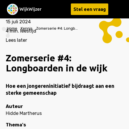
Stel een vraag
Menu
15 juli 2024
Home
Kennis
Zomerserie #4: Longboarden in de wijk
4
min. leestijd
Lees later
Zomerserie #4:
Longboarden in de wijk
Hoe een jongereninitiatief bijdraagt aan een
sterke gemeenschap
Auteur
Hidde Martherus
Thema's