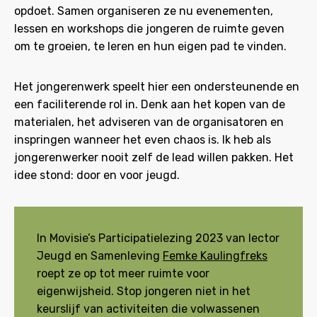
opdoet. Samen organiseren ze nu evenementen,
lessen en workshops die jongeren de ruimte geven
om te groeien, te leren en hun eigen pad te vinden.
Het jongerenwerk speelt hier een ondersteunende en
een faciliterende rol in. Denk aan het kopen van de
materialen, het adviseren van de organisatoren en
inspringen wanneer het even chaos is. Ik heb als
jongerenwerker nooit zelf de lead willen pakken. Het
idee stond: door en voor jeugd.
In Movisie’s Participatielezing 2023 van lector
Jeugd en Samenleving
Femke Kaulingfreks
roept ze op tot meer ruimte voor
eigenwijsheid. Stop jongeren niet in het
keurslijf van activiteiten die volwassenen