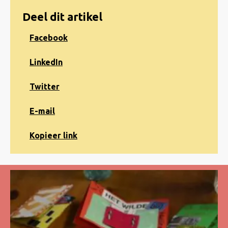
Deel dit artikel
Share
Facebook
on
Facebook
Share
LinkedIn
on
LinkedIn
Share
Twitter
on
Twitter
Share
E-mail
via
e-
Kopiëren
Kopieer link
mail
naar
klembord