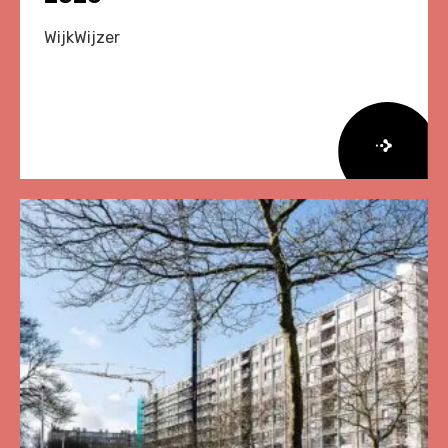
WijkWijzer
Lees
meer
over
Herziene
Onderzoeksagenda
Leefbaarheid
en
Veiligheid
2026