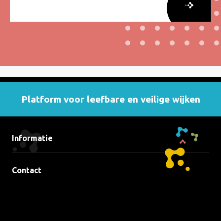
Lees
meer
over
Lessen
van
zeven
jaar
Platform voor leefbare en veilige wijken
Verduurzaming
van
Kwetsbare
Informatie
Wijken
Contact