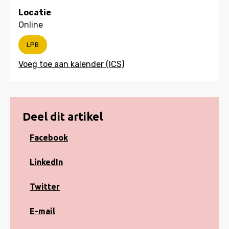
Locatie
Online
LPB
Deel dit artikel
Share
Facebook
on
Facebook
Share
LinkedIn
on
LinkedIn
Share
Twitter
on
Twitter
Share
E-mail
via