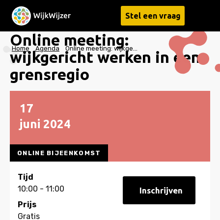
Stel een vraag
Menu
Online meeting:
Home
Agenda
Online meeting: wijkgericht werken in een grensregio
wijkgericht werken in een
grensregio
17
juni
2024
ONLINE BIJEENKOMST
Tijd
10:00 - 11:00
Inschrijven
Prijs
Gratis