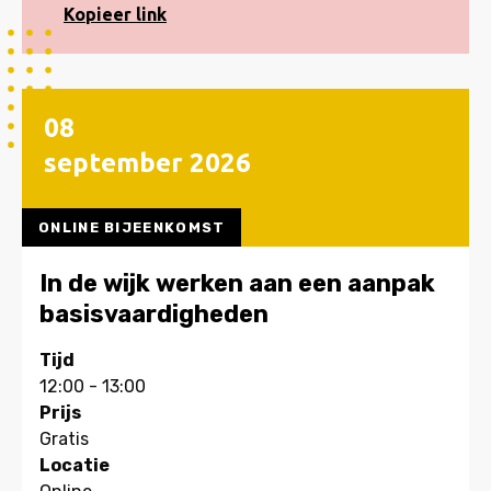
e-
Kopiëren
Kopieer link
mail
naar
klembord
08
september
2026
ONLINE BIJEENKOMST
In de wijk werken aan een aanpak
basisvaardigheden
Tijd
12:00 - 13:00
Prijs
Gratis
Locatie