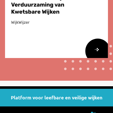
Verduurzaming van
Kwetsbare Wijken
WijkWijzer
Lees
meer
over
Lessen
van
zeven
Platform voor leefbare en veilige wijken
jaar
Verduurzaming
van