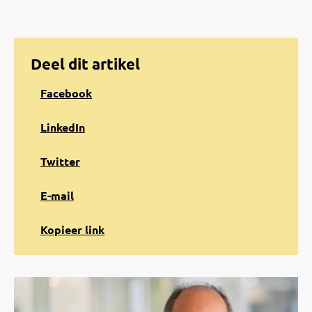
Deel dit artikel
Share
Facebook
on
Facebook
Share
LinkedIn
on
LinkedIn
Share
Twitter
on
Twitter
Share
E-mail
via
e-
Kopiëren
Kopieer link
mail
naar
klembord