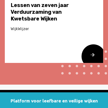
Lessen van zeven jaar
Verduurzaming van
Kwetsbare Wijken
WijkWijzer
Lees
meer
over
Lessen
van
zeven
jaar
Platform voor leefbare en veilige wijken
Verduurzaming