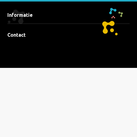
van
Kwetsbare
Informatie
Wijken
Contact