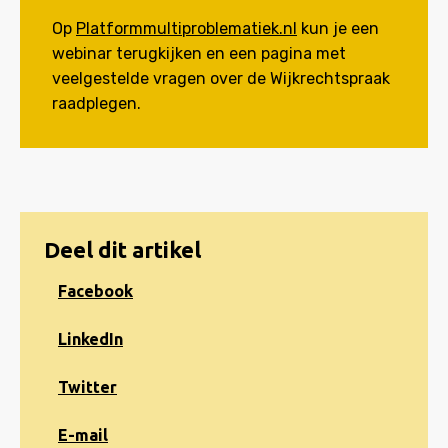
Op
Platformmultiproblematiek.nl
kun je een
webinar terugkijken en een pagina met
veelgestelde vragen over de Wijkrechtspraak
raadplegen.
Deel dit artikel
Share
Facebook
on
Facebook
Share
LinkedIn
on
LinkedIn
Share
Twitter
on
Twitter
Share
E-mail