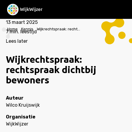
13 maart 2025
Home
Kennis
Wijkrechtspraak: rechtspraak dichtbij bewoners
7
min. leestijd
Lees later
Wijkrechtspraak:
rechtspraak dichtbij
bewoners
Auteur
Wilco Kruijswijk
Organisatie
WijkWijzer