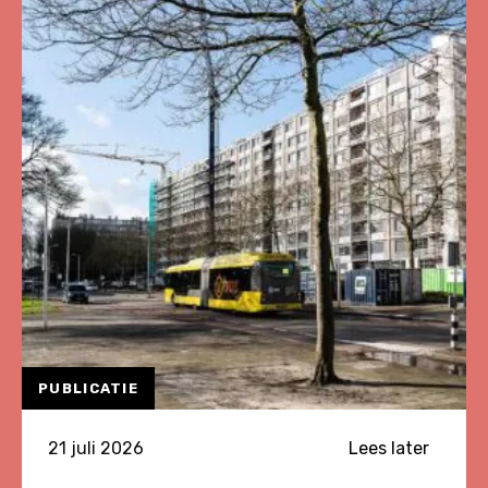
over
Herziene
Onderzoeksagenda
Leefbaarheid
en
Veiligheid
2026
PUBLICATIE
21 juli 2026
Lees later