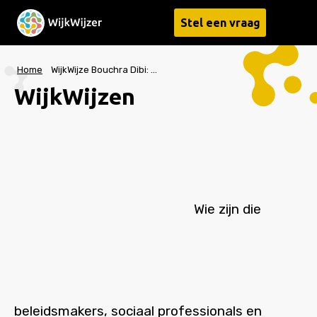
Stel een vraag
Menu
Home
WijkWijze Bouchra Dibi: ‘De kracht van de wijk zit in de mensen’
WijkWijzen
Wie zijn die
beleidsmakers, sociaal professionals en