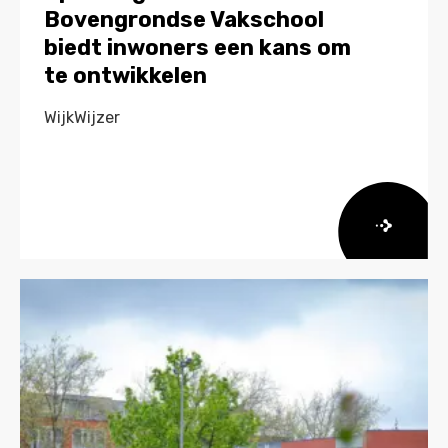
Bovengrondse Vakschool
biedt inwoners een kans om
te ontwikkelen
WijkWijzer
Lees
meer
over
Opleidingscentrum
Bovengrondse
Vakschool
biedt
inwoners