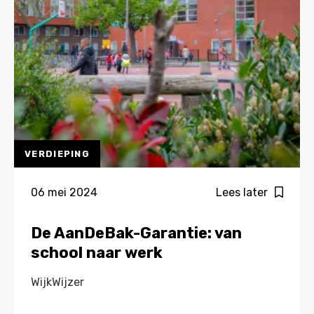
een
kans
om
te
ontwikkelen
VERDIEPING
06 mei 2024
Lees later
De AanDeBak-Garantie: van
school naar werk
WijkWijzer