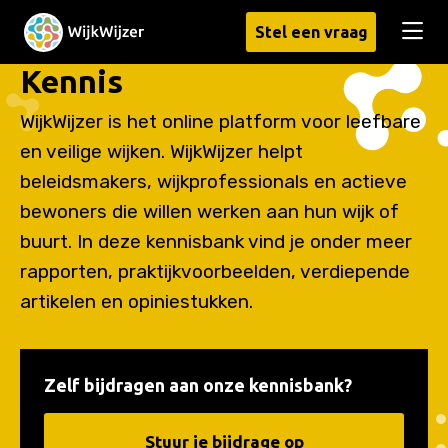
Stel een vraag
Men
Kennis
WijkWijzer is het online platform voor leefbare
en veilige wijken. WijkWijzer helpt
beleidsmakers, wijkprofessionals en actieve
bewoners die willen werken aan hun wijk of
buurt. In deze kennisbank vind je onder meer
rapporten, praktijkvoorbeelden, verdiepende
artikelen en opiniestukken.
Zelf bijdragen aan onze kennisbank?
Stuur je bijdrage op