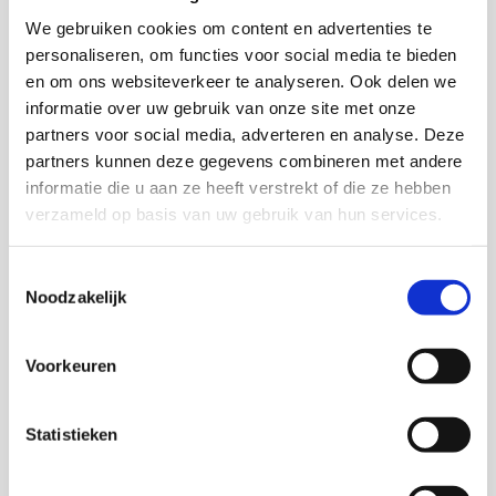
We gebruiken cookies om content en advertenties te
30 oktober 2024
Lees later
personaliseren, om functies voor social media te bieden
en om ons websiteverkeer te analyseren. Ook delen we
informatie over uw gebruik van onze site met onze
Voortgangsrapportage NPLV
partners voor social media, adverteren en analyse. Deze
Bouwen, verduurzamen en
partners kunnen deze gegevens combineren met andere
baangaranties helpen de leefbaarheid
informatie die u aan ze heeft verstrekt of die ze hebben
en veiligheid te verbeteren
verzameld op basis van uw gebruik van hun services.
WijkWijzer/NPLV
Toestemmingsselectie
Noodzakelijk
Voorkeuren
Lees
Statistieken
meer
over