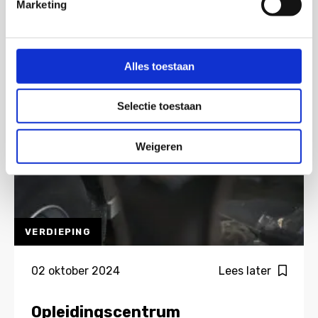
Voortgangsrapportage
Marketing
NPLV
Alles toestaan
Selectie toestaan
Weigeren
VERDIEPING
02 oktober 2024
Lees later
Opleidingscentrum