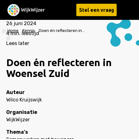
Stel een vraag
Menu
26 juni 2024
Home
Kennis
Doen én reflecteren in Woensel Zuid
4
min. leestijd
Lees later
Doen én reflecteren in
Woensel Zuid
Auteur
Wilco Kruijswijk
Organisatie
WijkWijzer
Thema's