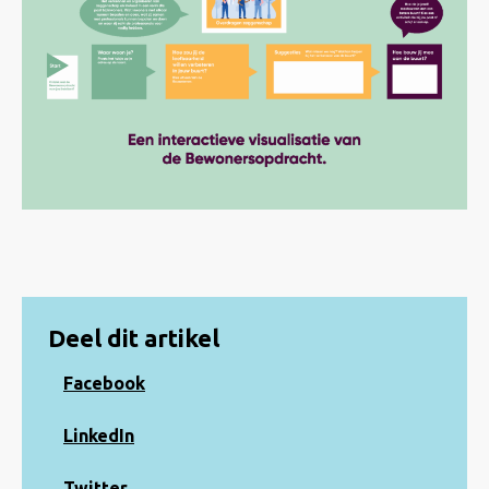
Deel dit artikel
Share
Facebook
on
Facebook
Share
LinkedIn
on
LinkedIn
Share
Twitter